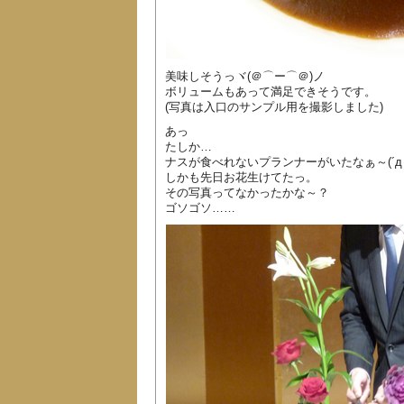
美味しそうっヾ(＠⌒ー⌒＠)ノ
ボリュームもあって満足できそうです。
(写真は入口のサンプル用を撮影しました)
あっ
たしか…
ナスが食べれないプランナーがいたなぁ～(´д
しかも先日お花生けてたっ。
その写真ってなかったかな～？
ゴソゴソ……