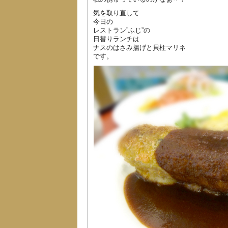
気を取り直して
今日の
レストラン”ふじ”の
日替りランチは
ナスのはさみ揚げと貝柱マリネ
です。