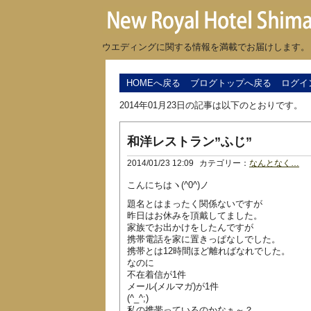
ウエディングに関する情報を満載でお届けします。
HOMEへ戻る
ブログトップへ戻る
ログイ
2014年01月23日の記事は以下のとおりです。
和洋レストラン”ふじ”
2014/01/23 12:09
カテゴリー：
なんとなく…
こんにちはヽ(^0^)ノ
題名とはまったく関係ないですが
昨日はお休みを頂戴してました。
家族でお出かけをしたんですが
携帯電話を家に置きっぱなしでした。
携帯とは12時間ほど離ればなれでした。
なのに
不在着信が1件
メール(メルマガ)が1件
(^_^;)
私の携帯っているのかなぁ～？