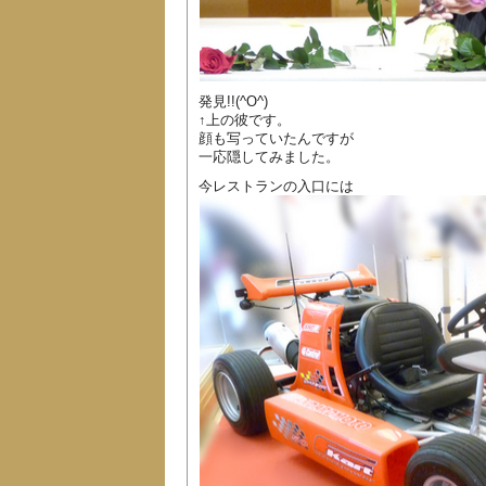
発見!!(^O^)
↑上の彼です。
顔も写っていたんですが
一応隠してみました。
今レストランの入口には