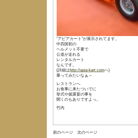
”アピアカート”が展示されてます。
中四国初の
ヘルメット不要で
公道が走れる
レンタルカート
なんです。
(詳細は
http://apia-kart.com
へ)
乗ってみたいなぁ～
レストランへ
お食事に来たついでに
挙式や披露宴の事を
聞くのもありですよっ。
竹内
前のページ
次のページ