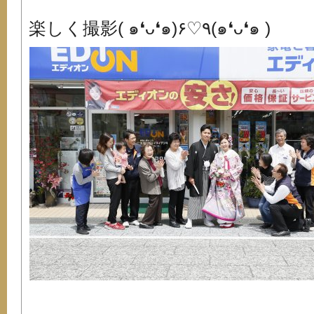
楽しく撮影( ๑❛ᴗ❛๑)۶♡٩(๑❛ᴗ❛๑ )