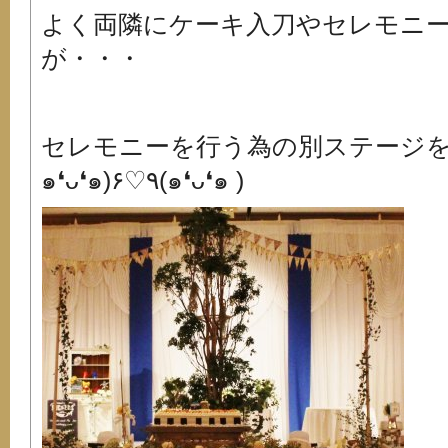
よく両隣にケーキ入刀やセレモニ
が・・・
セレモニーを行う為の別ステージを
๑❛ᴗ❛๑)۶♡٩(๑❛ᴗ❛๑ )