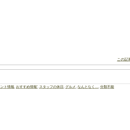
この記事
ベント情報
,
おすすめ情報'
,
スタッフの休日
,
グルメ
,
なんとなく…
,
分類不能