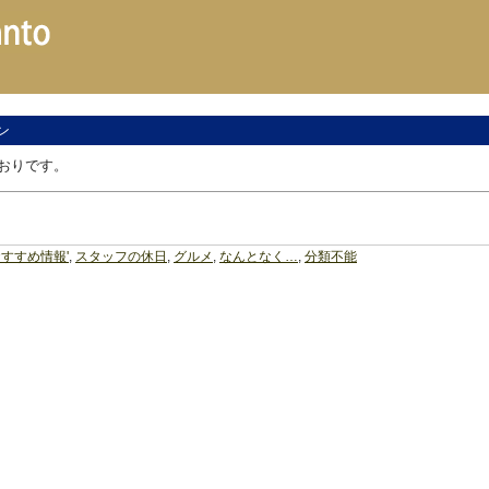
ン
おりです。
すすめ情報'
,
スタッフの休日
,
グルメ
,
なんとなく…
,
分類不能