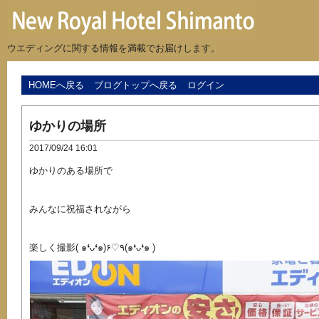
ウエディングに関する情報を満載でお届けします。
HOMEへ戻る
ブログトップへ戻る
ログイン
ゆかりの場所
2017/09/24 16:01
ゆかりのある場所で
みんなに祝福されながら
楽しく撮影( ๑❛ᴗ❛๑)۶♡٩(๑❛ᴗ❛๑ )