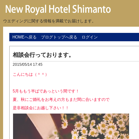
ウエディングに関する情報を満載でお届けします。
HOMEへ戻る
ブログトップへ戻る
ログイン
相談会行っております。
2015/05/14 17:45
こんにちは（＾＾）
5月ももう半ばであっという間です！
夏、秋にご婚礼をお考えの方もまだ間に合いますので
是非相談会にお越し下さい！！