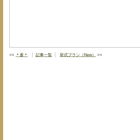
＊蒼＊
記事一覧
挙式プラン（New）