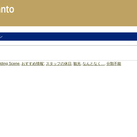
ン
ding Scene
,
おすすめ情報'
,
スタッフの休日
,
観光
,
なんとなく…
,
分類不能