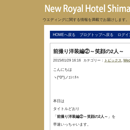
ウエディングに関する情報を満載でお届けします。
HOMEへ戻る
ブログトップへ戻る
ログイ
前撮り洋装編②～笑顔の2人～
2015/01/29 16:16
カテゴリー：
トピックス
,
Wed
こんにちは
ヽ(^0^)ノｺﾝﾆﾁﾊ
本日は
タイトルどおり
「
前撮り洋装編②～笑顔の2人～
」を
早速いっちゃいます。