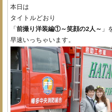
本日は
タイトルどおり
「
前撮り洋装編①～笑顔の2人～
」
早速いっちゃいます。