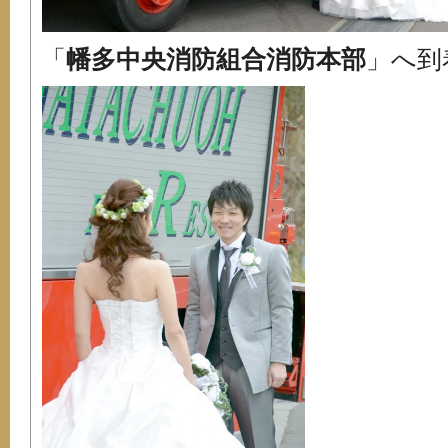
「
幡多中央消防組合消防本部
」へ到着