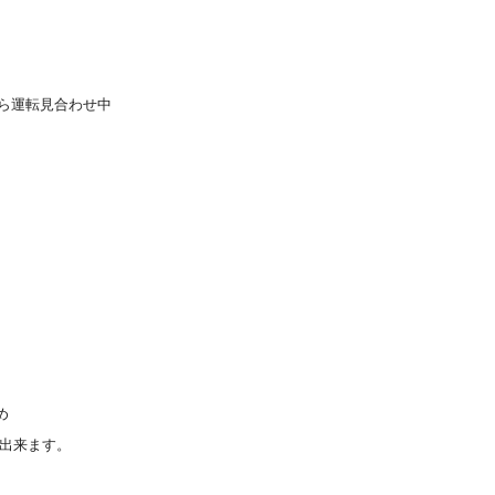
から運転見合わせ中
め
用出来ます。