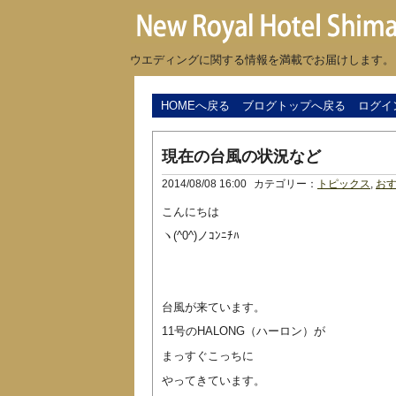
ウエディングに関する情報を満載でお届けします。
HOMEへ戻る
ブログトップへ戻る
ログイ
現在の台風の状況など
2014/08/08 16:00
カテゴリー：
トピックス
,
おす
こんにちは
ヽ(^0^)ノｺﾝﾆﾁﾊ
台風が来ています。
11号の
HALONG（ハーロン）が
まっすぐ
こっちに
やってきています。