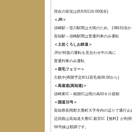
現在の状況は(8月8日16:00現在)
＜JR＞
須崎駅～窪川駅間は大雨のため、13時31頃
高知駅～須崎駅間は普通列車のみ運転
＜土佐くろしお鉄道＞
JRが特急の運転を見合わせ中の為に
普通列車のみ運転
＜宿毛フェリー＞
欠航中(再開予定8/11宿毛発08:00から)
＜高速道(高知道)＞
須崎東IC～南国ICは雨の為50キロ規制
＜国道32号＞
高知県長岡郡大豊町大字寺内の辺りで
通行止
迂回路は高知道大豊IC-新宮IC【無料】が利
56号線は順調です。