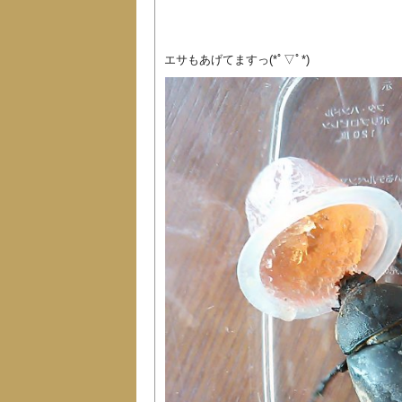
エサもあげてますっ(*ﾟ▽ﾟ*)