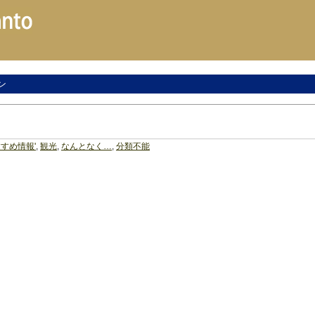
ン
すめ情報'
,
観光
,
なんとなく…
,
分類不能