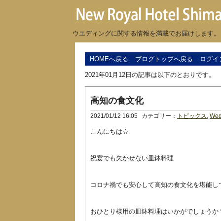
ウエディングに関する情報を満載でお届けします。
HOMEへ戻る
ブログトップへ戻る
ログイ
2021年01月12日の記事は以下のとおりです。
高知の食文化
2021/01/12 16:05
カテゴリー：
トピックス
,
Wed
こんにちは☆
祝宴でも欠かせない皿鉢料理
コロナ禍でも安心して高知の食文化を堪能し
おひとり様用の皿鉢料理はいかがでしょうか