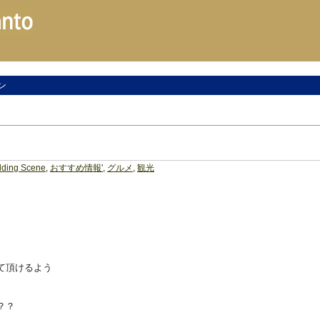
ン
ding Scene
,
おすすめ情報'
,
グルメ
,
観光
て頂けるよう
？？