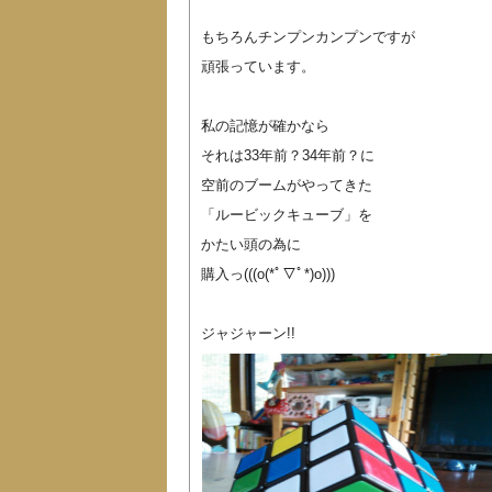
もちろんチンプンカンプンですが
頑張っています。
私の記憶が確かなら
それは33年前？34年前？に
空前のブームがやってきた
「ルービックキューブ」を
かたい頭の為に
購入っ(((o(*ﾟ▽ﾟ*)o)))
ジャジャーン!!