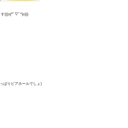
((o(*ﾟ▽ﾟ*)o)))
っぱりビアホールでしょ)