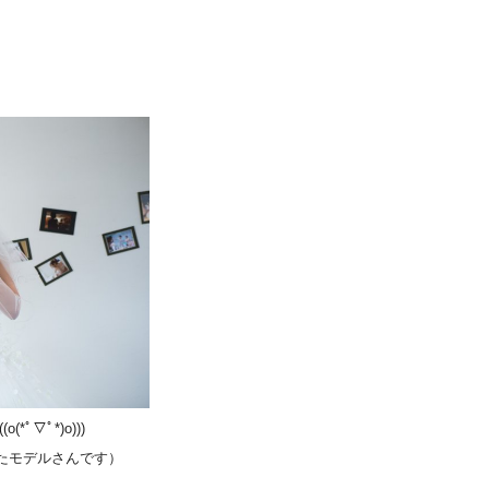
▽ﾟ*)o)))
たモデルさんです）