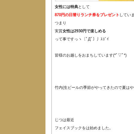
女性には特典
として
870円の日替りランチ券をプレゼント
しています(
つまり
実質
女性は2930円で楽しめる
って事ですっヽ〔ﾟДﾟ〕丿ｽｺﾞｲ
皆様のお越しをおまちしています(*ﾟ▽ﾟ*)
竹内(生ビールの季節がやってきたので夏はや
じつは最近
フェイスブックをは始めました。