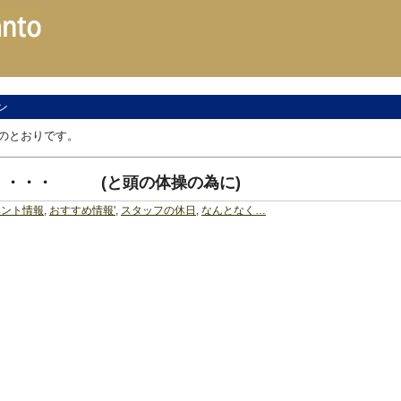
ン
のとおりです。
・・・・ (と頭の体操の為に)
ベント情報
,
おすすめ情報'
,
スタッフの休日
,
なんとなく…