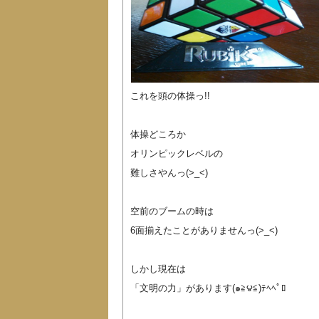
これを頭の体操っ!!
体操どころか
オリンピックレベルの
難しさやんっ(>_<)
空前のブームの時は
6面揃えたことがありませんっ(>_<)
しかし現在は
「文明の力」があります(๑≧౪≦)ﾃﾍﾍﾟﾛ