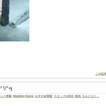
この記事
▽ﾟ*)
ベント情報
,
Wedding Scene
,
おすすめ情報'
,
スタッフの休日
,
観光
,
なんとなく…