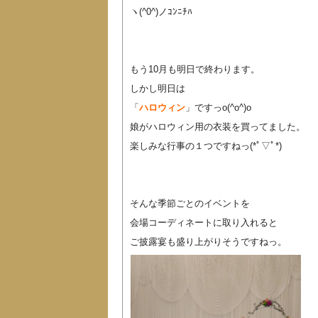
ヽ(^0^)ノｺﾝﾆﾁﾊ
もう10月も明日で終わります。
しかし明日は
「
ハロウィン
」ですっo(^o^)o
娘がハロウィン用の衣装を買ってました。
楽しみな行事の１つですねっ(*ﾟ▽ﾟ*)
そんな季節ごとのイベントを
会場コーディネートに取り入れると
ご披露宴も盛り上がりそうですねっ。