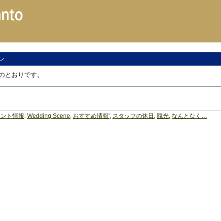
ン
のとおりです。
ベント情報
,
Wedding Scene
,
おすすめ情報'
,
スタッフの休日
,
観光
,
なんとなく…