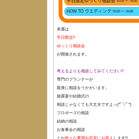
来週は
平日限定!!
ゆっくり相談会
が開催されます。
考えるよりも相談してみてください!!
専門のプランナーが
親身に相談をうかがいます。
披露宴や結婚式の
相談じゃなくても大丈夫ですよっ(*ﾟ▽ﾟ*)
プロポーズの相談
結納の相談
お食事会の相談
とか
色々な要望や不安にお答え
します!!