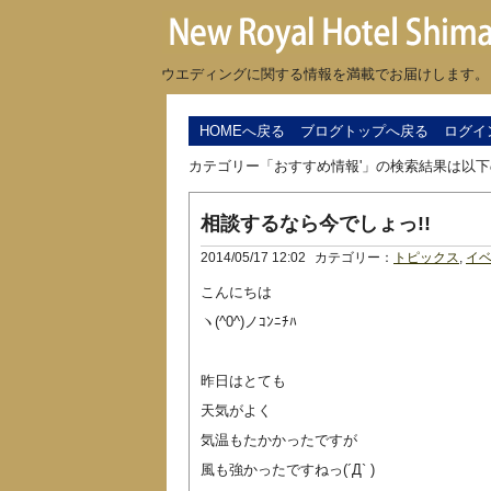
ウエディングに関する情報を満載でお届けします。
HOMEへ戻る
ブログトップへ戻る
ログイ
カテゴリー「おすすめ情報'」の検索結果は以
相談するなら今でしょっ!!
2014/05/17 12:02
カテゴリー：
トピックス
,
イ
こんにちは
ヽ(^0^)ノｺﾝﾆﾁﾊ
昨日はとても
天気がよく
気温もたかかったですが
風も強かったですねっ(´Д` )